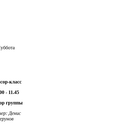
уббота
сор-класс
00 - 11.45
ор группы
нер: Денис
ерунов