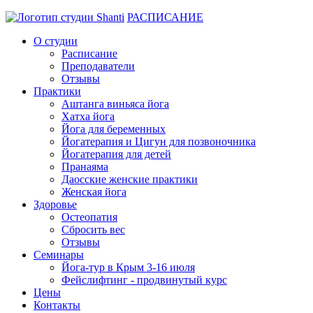
РАСПИСАНИЕ
О студии
Расписание
Преподаватели
Отзывы
Практики
Аштанга виньяса йога
Хатха йога
Йога для беременных
Йогатерапия и Цигун для позвоночника
Йогатерапия для детей
Пранаяма
Даосские женские практики
Женская йога
Здоровье
Остеопатия
Сбросить вес
Отзывы
Семинары
Йога-тур в Крым 3-16 июля
Фейслифтинг - продвинутый курс
Цены
Контакты