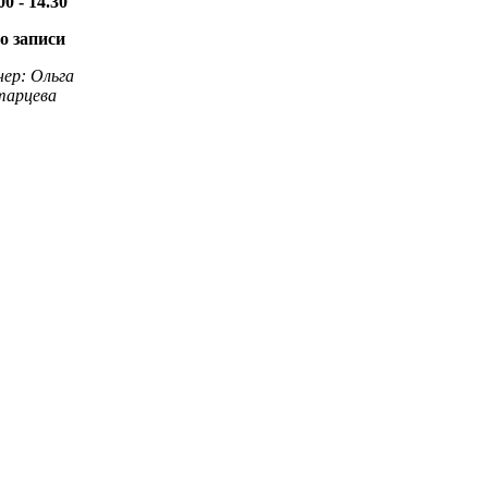
00 - 14.30
по записи
нер: Ольга
тарцева