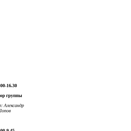
.00-16.30
бор группы
р: Александр
Попов
.00-9.45